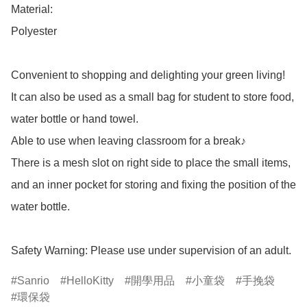
Material: 

Polyester

Convenient to shopping and delighting your green living!

It can also be used as a small bag for student to store food, 
water bottle or hand towel.

Able to use when leaving classroom for a break♪

There is a mesh slot on right side to place the small items,

and an inner pocket for storing and fixing the position of the 
water bottle.

Safety Warning: Please use under supervision of an adult.
Sanrio
HelloKitty
開學用品
小童袋
手挽袋
環保袋