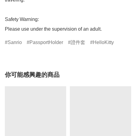
Safety Warning:

Please use under the supervision of an adult.
Sanrio
PassportHolder
證件套
HelloKitty
你可能感興趣的商品