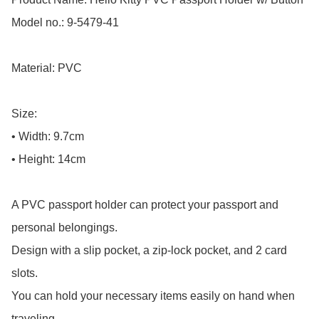
Model no.: 9-5479-41

Material: PVC

Size: 

• Width: 9.7cm

• Height: 14cm

A PVC passport holder can protect your passport and 
personal belongings.

Design with a slip pocket, a zip-lock pocket, and 2 card 
slots.

You can hold your necessary items easily on hand when 
traveling.
