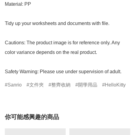
Material: PP

Tidy up your worksheets and documents with file.

Cautions: The product image is for reference only. Any 
color variance depends on the real product.

Safety Warning: Please use under supervision of adult.
Sanrio
文件夾
整齊收納
開學用品
HelloKitty
你可能感興趣的商品