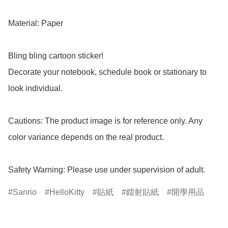
Material: Paper

Bling bling cartoon sticker!

Decorate your notebook, schedule book or stationary to 
look individual.

Cautions: The product image is for reference only. Any 
color variance depends on the real product.

Safety Warning: Please use under supervision of adult.
Sanrio
HelloKitty
貼紙
鐳射貼紙
開學用品