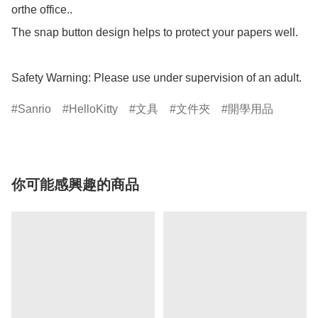
orthe office..

The snap button design helps to protect your papers well.

Safety Warning: Please use under supervision of an adult.
Sanrio
HelloKitty
文具
文件夾
開學用品
你可能感興趣的商品