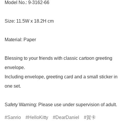
Model No.: 9-3162-66

Size: 11.5W x 18.2H cm

Material: Paper

Blessing to your friends with classic cartoon greeting 
envelope.

Including envelope, greeting card and a small sticker in 
one set.

Safety Warning: Please use under supervision of adult.
Sanrio
HelloKitty
DearDaniel
賀卡