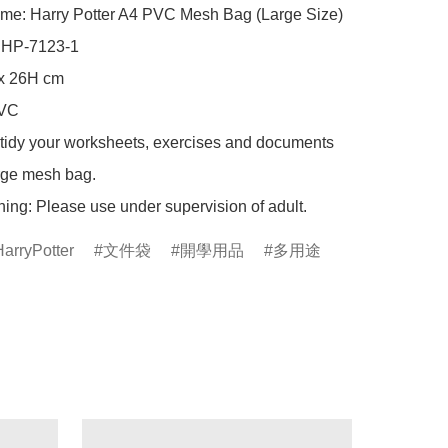
me: Harry Potter A4 PVC Mesh Bag (Large Size)

 HP-7123-1

x 26H cm

VC

 tidy your worksheets, exercises and documents 
arge mesh bag.

ing: Please use under supervision of adult.
ryPotter
文件袋
開學用品
多用途