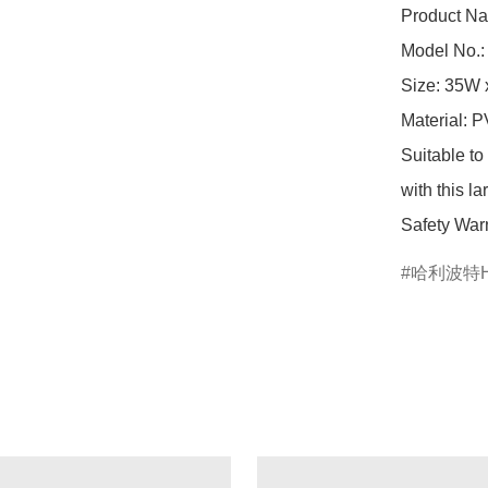
Product Na
Model No.:
Size: 35W 
Material: P
Suitable to
with this l
Safety Warn
哈利波特Har