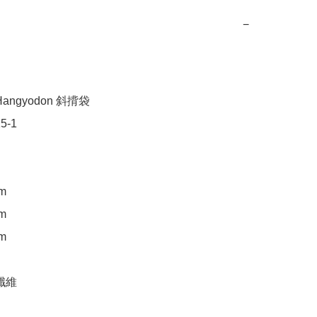
−
angyodon 斜揹袋

-1

m

m

m

纖維
