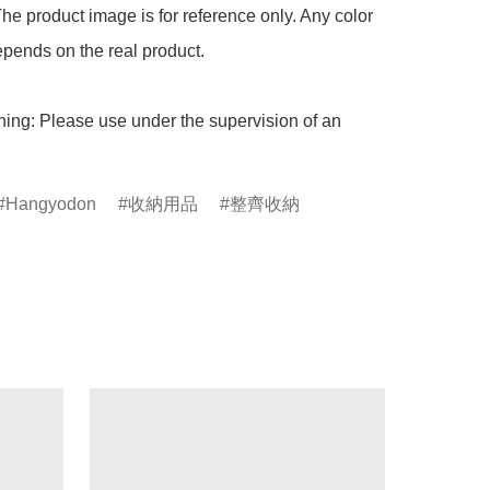
he product image is for reference only. Any color 
pends on the real product.

ing: Please use under the supervision of an 
Hangyodon
收納用品
整齊收納