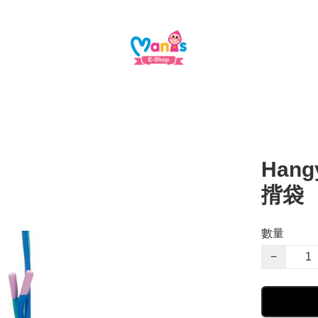
Hang
揹袋
數量
−