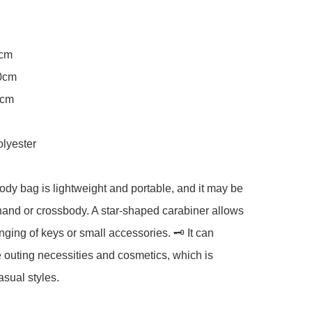
cm

0cm

cm

lyester

dy bag is lightweight and portable, and it may be 
hand or crossbody. A star-shaped carabiner allows 
nging of keys or small accessories. 🗝️ It can 
e outing necessities and cosmetics, which is 
asual styles.
