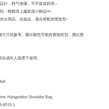
設計，輕巧便攜，可手提或斜揹～

扣：輕鬆掛上鑰匙或小飾品🗝️

外出用品、化妝品，適合搭配休閒造型~

 圖片只供參考。圖示顏色可能與實物有別，應以實
 請在成年人指導下使用。

il:

me: Hangyodon Shoulder Bag

9-8515-1
