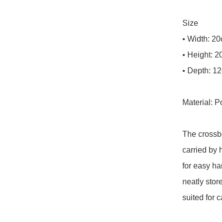
Size

• Width: 20
• Height: 2
• Depth: 12
Material: Po
The crossbo
carried by 
for easy ha
neatly stor
suited for c