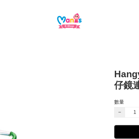
Hang
仔鏡
數量
−