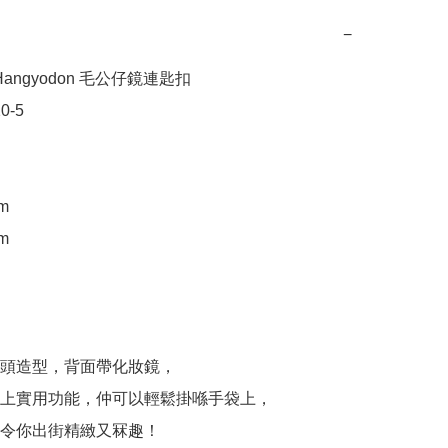
−
angyodon 毛公仔鏡連匙扣

-5

m

m

頭造型，背面帶化妝鏡，

上實用功能，仲可以輕鬆掛喺手袋上，

令你出街精緻又冧趣！
