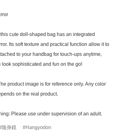
rror

 this cute doll-shaped bag has an integrated 
r. Its soft texture and practical function allow it to 
ttached to your handbag for touch-ups anytime, 
look sophisticated and fun on the go!

he product image is for reference only. Any color 
pends on the real product.

ing: Please use under supervision of an adult.
隨身鏡
Hangyodon