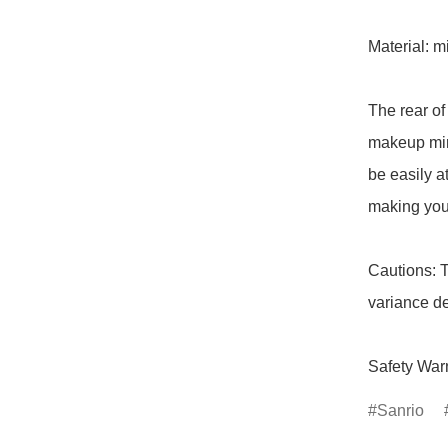
Material: mi
The rear of
makeup mirro
be easily a
making you 
Cautions: T
variance de
Safety Warn
Sanrio