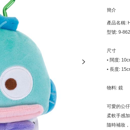
簡介
產品名稱: H
型號: 9-8620
尺寸

• 闊度: 10c
• 長度: 15c
物料: 鏡

可愛的公仔
柔軟手感加
隨時補妝，