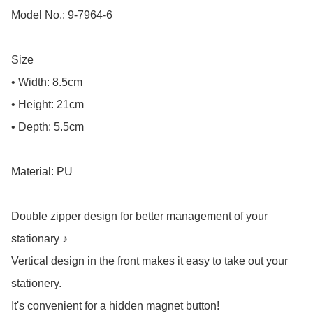
Model No.: 9-7964-6

Size

• Width: 8.5cm

• Height: 21cm

• Depth: 5.5cm

Material: PU

Double zipper design for better management of your 
stationary ♪

Vertical design in the front makes it easy to take out your 
stationery.

It's convenient for a hidden magnet button!
