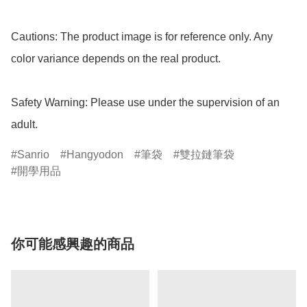
Cautions: The product image is for reference only. Any 
color variance depends on the real product.

Safety Warning: Please use under the supervision of an 
adult.
Sanrio
Hangyodon
筆袋
雙拉鏈筆袋
開學用品
你可能感興趣的商品