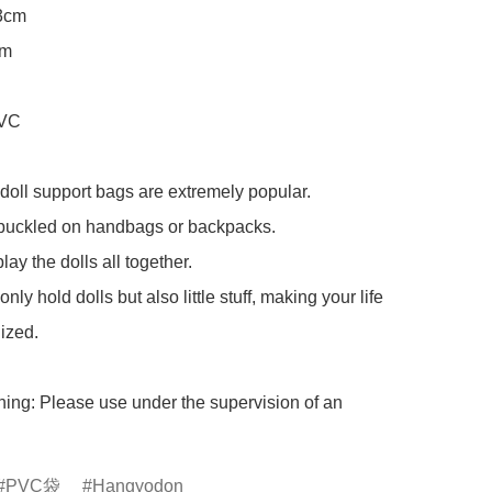
3cm

m

VC

 doll support bags are extremely popular.

buckled on handbags or backpacks. 

ay the dolls all together. 

nly hold dolls but also little stuff, making your life 
zed.

ing: Please use under the supervision of an 
PVC袋
Hangyodon