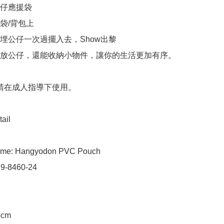
仔應援袋

袋/背包上

連埋公仔一次過擺入去，Show出黎

以放公仔，還能收納小物件，讓你的生活更加有序。

 請在成人指導下使用。

ail

ame: Hangyodon PVC Pouch

 9-8460-24

5cm
