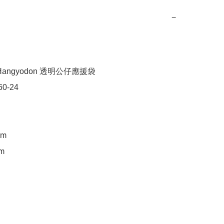
−
angyodon 透明公仔應援袋

0-24

m

m
