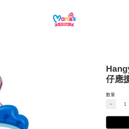
Hang
仔應
數量
−