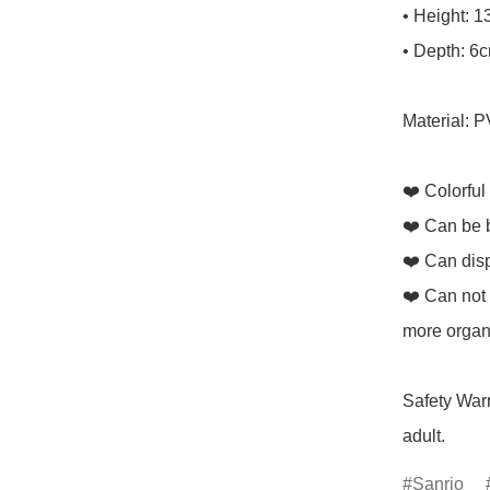
• Height: 1
• Depth: 6c
Material: P
❤️ Colorful
❤️ Can be 
❤️ Can displ
❤️ Can not o
more organi
Safety Warn
adult.
Sanrio