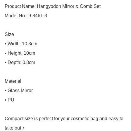
Product Name: Hangyodon Mirror & Comb Set

Model No.: 9-8461-3

Size

• Width: 10.3cm

• Height: 10cm

• Depth: 0.8cm

Material

• Glass Mirror

• PU

Compact size is perfect for your cosmetic bag and easy to 
take out ♪
