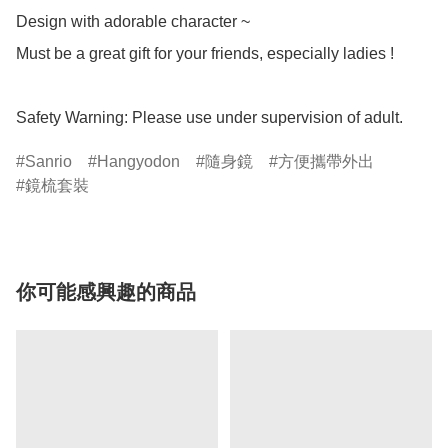
Design with adorable character ~

Must be a great gift for your friends, especially ladies !

Safety Warning: Please use under supervision of adult.
Sanrio
Hangyodon
隨身鏡
方便攜帶外出
鏡梳套裝
你可能感興趣的商品