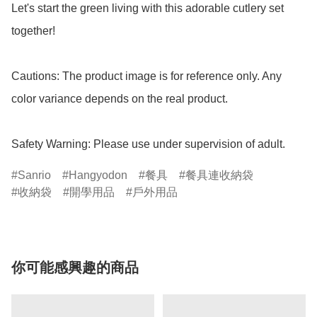
Let's start the green living with this adorable cutlery set 
together!

Cautions: The product image is for reference only. Any 
color variance depends on the real product.

Safety Warning: Please use under supervision of adult.
Sanrio
Hangyodon
餐具
餐具連收納袋
收納袋
開學用品
戶外用品
你可能感興趣的商品