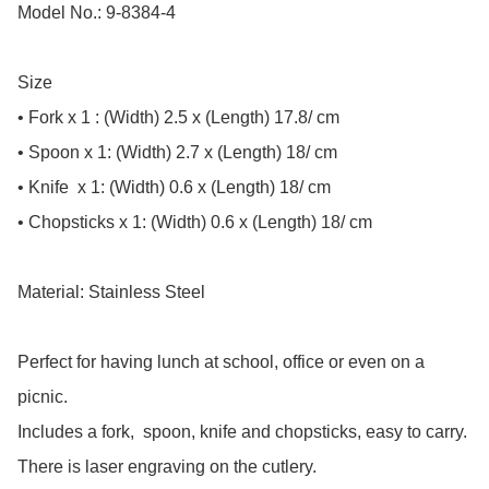
Model No.: 9-8384-4

Size

• Fork x 1 : (Width) 2.5 x (Length) 17.8/ cm

• Spoon x 1: (Width) 2.7 x (Length) 18/ cm

• Knife  x 1: (Width) 0.6 x (Length) 18/ cm

• Chopsticks x 1: (Width) 0.6 x (Length) 18/ cm

Material: Stainless Steel

Perfect for having lunch at school, office or even on a 
picnic.

Includes a fork,  spoon, knife and chopsticks, easy to carry.

There is laser engraving on the cutlery.
