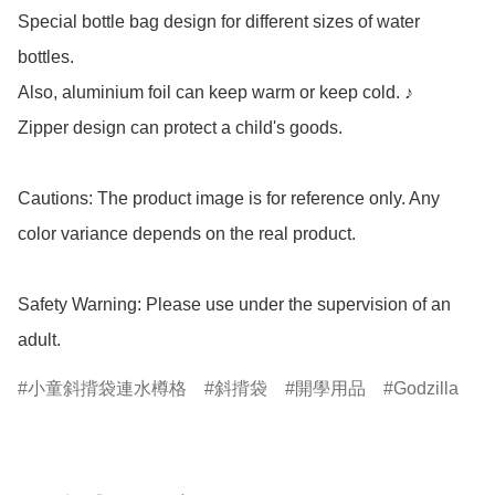
Special bottle bag design for different sizes of water 
bottles. 

Also, aluminium foil can keep warm or keep cold. ♪

Zipper design can protect a child's goods.

Cautions: The product image is for reference only. Any 
color variance depends on the real product.

Safety Warning: Please use under the supervision of an 
adult.
小童斜揹袋連水樽格
斜揹袋
開學用品
Godzilla