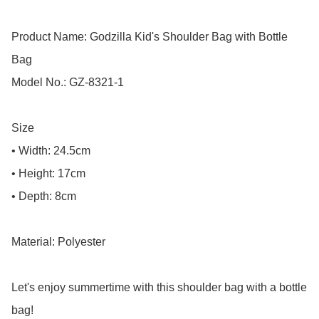
Product Name: Godzilla Kid's Shoulder Bag with Bottle 
Bag

Model No.: GZ-8321-1

Size

• Width: 24.5cm

• Height: 17cm

• Depth: 8cm

Material: Polyester

Let's enjoy summertime with this shoulder bag with a bottle 
bag!
