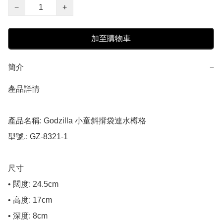
−
+
加至購物車
簡介
−
產品詳情

產品名稱: Godzilla 小童斜揹袋連水樽格

型號.: GZ-8321-1

尺寸

• 闊度: 24.5cm

• 高度: 17cm

• 深度: 8cm
