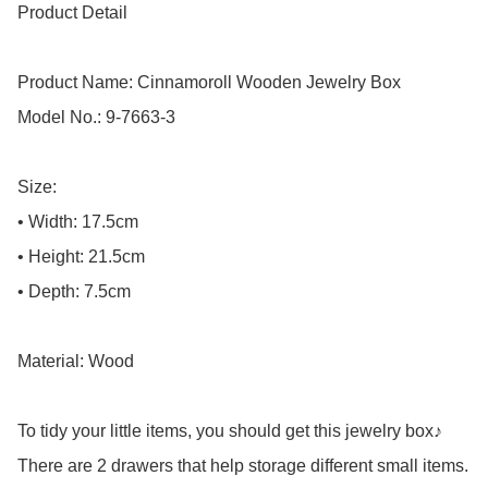
Product Detail

Product Name: Cinnamoroll Wooden Jewelry Box

Model No.: 9-7663-3

Size:

• Width: 17.5cm

• Height: 21.5cm

• Depth: 7.5cm

Material: Wood

To tidy your little items, you should get this jewelry box♪

There are 2 drawers that help storage different small items.
