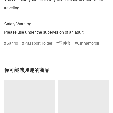
traveling.

Safety Warning:

Please use under the supervision of an adult.
Sanrio
PassportHolder
證件套
Cinnamoroll
你可能感興趣的商品