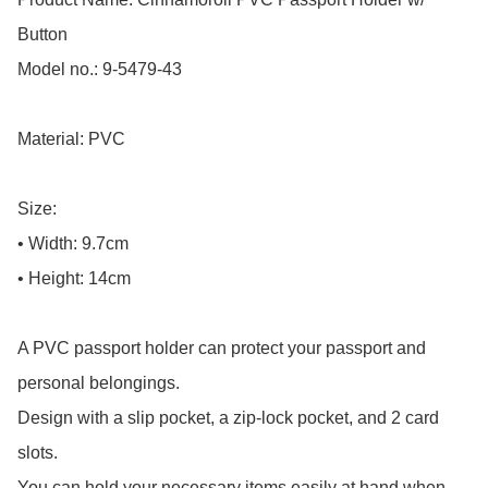
Button

Model no.: 9-5479-43

Material: PVC

Size: 

• Width: 9.7cm

• Height: 14cm

A PVC passport holder can protect your passport and 
personal belongings.

Design with a slip pocket, a zip-lock pocket, and 2 card 
slots.

You can hold your necessary items easily at hand when 