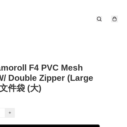
amoroll F4 PVC Mesh
/ Double Zipper (Large
) 文件袋 (大)
+