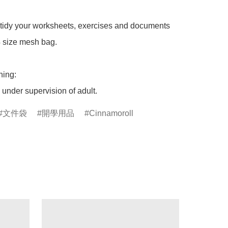
 tidy your worksheets, exercises and documents 
4 size mesh bag.

ing: 

under supervision of adult.
文件袋
開學用品
Cinnamoroll