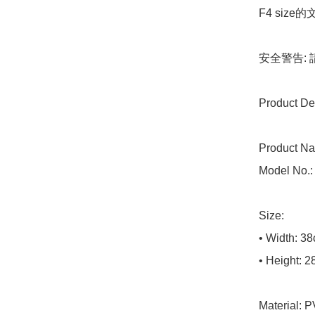
F4 siz
安全警告:
Product Det
Product Na
Model No.: 
Size: 

• Width: 38
• Height: 2
Material: P