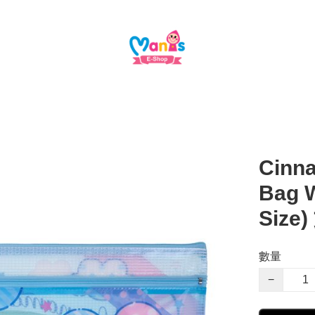
Cinn
Bag W
Size
數量
−