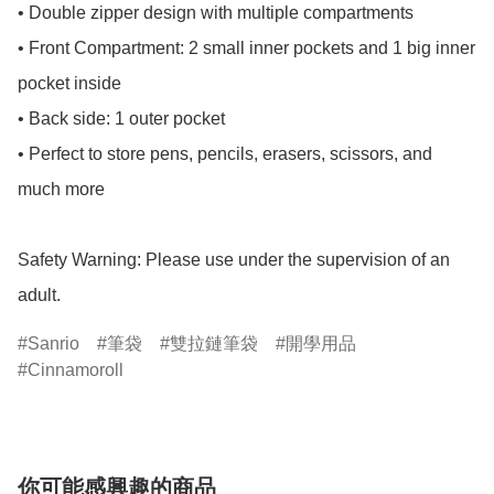
• Double zipper design with multiple compartments

• Front Compartment: 2 small inner pockets and 1 big inner 
pocket inside

• Back side: 1 outer pocket

• Perfect to store pens, pencils, erasers, scissors, and 
much more

Safety Warning: Please use under the supervision of an 
adult.
Sanrio
筆袋
雙拉鏈筆袋
開學用品
Cinnamoroll
你可能感興趣的商品