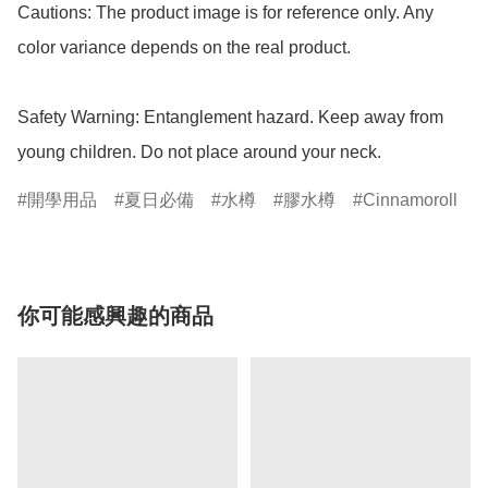
Cautions: The product image is for reference only. Any 
color variance depends on the real product.

Safety Warning: Entanglement hazard. Keep away from 
young children. Do not place around your neck.
開學用品
夏日必備
水樽
膠水樽
Cinnamoroll
你可能感興趣的商品