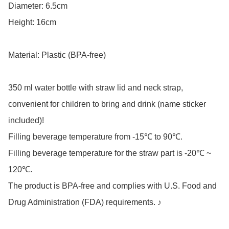
Diameter: 6.5cm

Height: 16cm

Material: Plastic (BPA-free)

350 ml water bottle with straw lid and neck strap, 
convenient for children to bring and drink (name sticker 
included)!

Filling beverage temperature from -15℃ to 90℃.

Filling beverage temperature for the straw part is -20℃ ~ 
120℃. 

The product is BPA-free and complies with U.S. Food and 
Drug Administration (FDA) requirements. ♪
