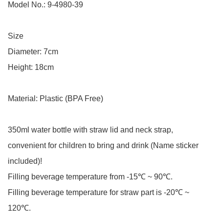
Model No.: 9-4980-39

Size

Diameter: 7cm

Height: 18cm

Material: Plastic (BPA Free)

350ml water bottle with straw lid and neck strap, 
convenient for children to bring and drink (Name sticker 
included)!

Filling beverage temperature from -15℃ ~ 90℃.

Filling beverage temperature for straw part is -20℃ ~ 
120℃. 
