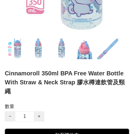
Cinnamoroll 350ml BPA Free Water Bottle
With Straw & Neck Strap 膠水樽連飲管及頸
繩
數量
−
+