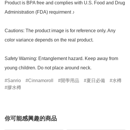
Product is BPA free and complies with U.S. Food and Drug 
Administration (FDA) requirment ♪

Cautions: The product image is for reference only. Any 
color variance depends on the real product.

Safety Warning: Entanglement hazard. Keep away from 
young children. Do not place around neck.
Sanrio
Cinnamoroll
開學用品
夏日必備
水樽
膠水樽
你可能感興趣的商品