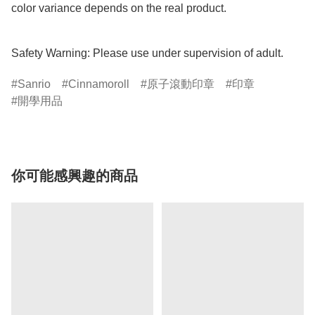
color variance depends on the real product.

Safety Warning: Please use under supervision of adult.
Sanrio
Cinnamoroll
原子滾動印章
印章
開學用品
你可能感興趣的商品