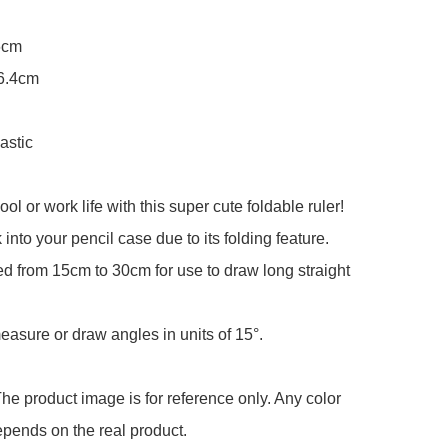
6cm

6.4cm

astic

l or work life with this super cute foldable ruler!

into your pencil case due to its folding feature.

d from 15cm to 30cm for use to draw long straight 
easure or draw angles in units of 15°.

he product image is for reference only. Any color 
pends on the real product.
