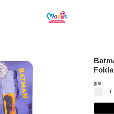
Batma
Fold
數量
−