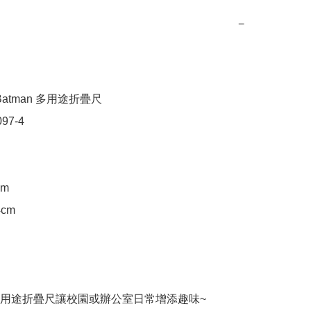
−
atman 多用途折疊尺

97-4

m

cm

用途折疊尺讓校園或辦公室日常增添趣味~
