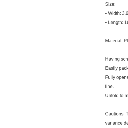
Size:

• Width: 3.
• Length: 1
Material: Pl
Having schoo
Easily pack 
Fully opene
line.

Unfold to m
Cautions: T
variance de