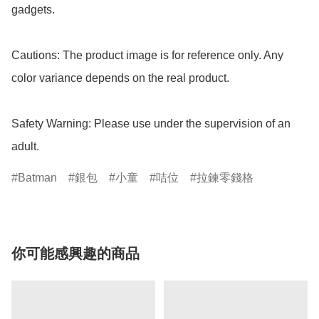
gadgets.

Cautions: The product image is for reference only. Any 
color variance depends on the real product.

Safety Warning: Please use under the supervision of an 
adult.
Batman
銀包
小童
咭位
拉鍊零錢格
你可能感興趣的商品