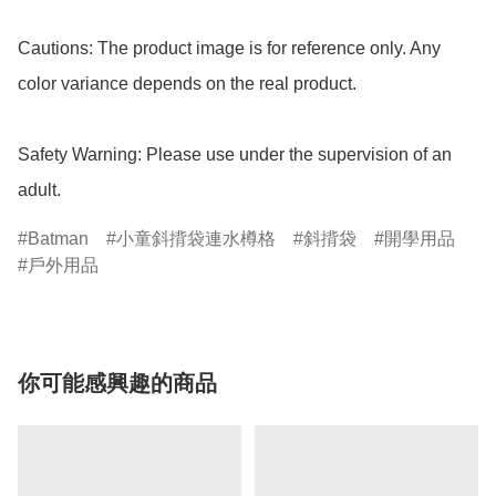
Cautions: The product image is for reference only. Any 
color variance depends on the real product.

Safety Warning: Please use under the supervision of an 
adult.
Batman
小童斜揹袋連水樽格
斜揹袋
開學用品
戶外用品
你可能感興趣的商品