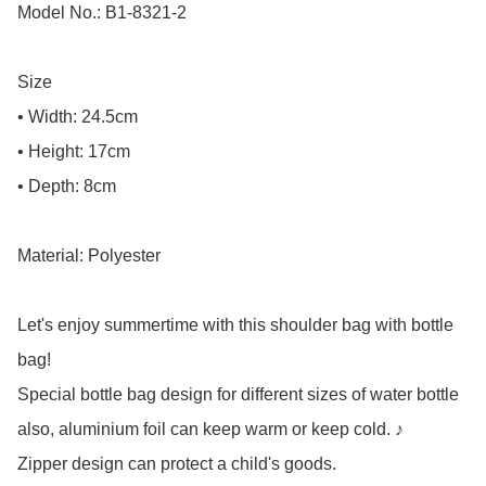
Model No.: B1-8321-2

Size

• Width: 24.5cm

• Height: 17cm

• Depth: 8cm

Material: Polyester

Let's enjoy summertime with this shoulder bag with bottle 
bag!

Special bottle bag design for different sizes of water bottle 
also, aluminium foil can keep warm or keep cold. ♪

Zipper design can protect a child's goods.
