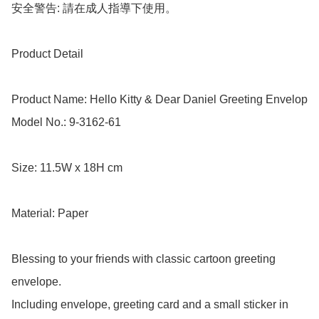
安全警告: 請在成人指導下使用。

Product Detail

Product Name: Hello Kitty & Dear Daniel Greeting Envelop

Model No.: 9-3162-61

Size: 11.5W x 18H cm

Material: Paper

Blessing to your friends with classic cartoon greeting 
envelope.

Including envelope, greeting card and a small sticker in 