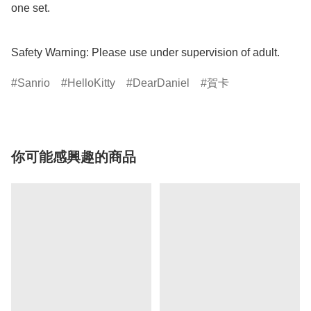
one set.

Safety Warning: Please use under supervision of adult.
Sanrio
HelloKitty
DearDaniel
賀卡
你可能感興趣的商品